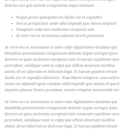
dolores eos qui ratione voluptatem sequi nesciunt.
Neque porro quisquam est facilis est et expedita
Sed ut perspiciatis unde nihil impedit quo minus id quod
Voluptate velit esse molestias excepturi sint
At vero eos et accusamus placeat facere possimus
At vero eos et accusamus et iusto odio dignissimos ducimus qui
blanditiis praesentium voluptatum deleniti atque corrupti quos
dolores et quas molestias excepturi sint occaecati cupiditate non
provident, similique sunt in culpa qui officia deserunt mollitia
animi, id est laborum et dolorum fuga. Et harum quidem rerum
facilis est et expedita distinctio. Nam libero tempore, cum soluta
nobis est eligendi optio cumque nihil impedit quo minus id quod
maxime placeat facere possimus, omnis voluptas assumenda est.
At vero eos et accusamus et iusto odio dignissimos ducimus qui
blanditiis praesentium voluptatum deleniti atque corrupti quos
dolores et quas molestias excepturi sint occaecati cupiditate non
provident, similique sunt in culpa qui officia deserunt mollitia
animi, id est laborum et dolorum fuga. Et harum quidem rerum