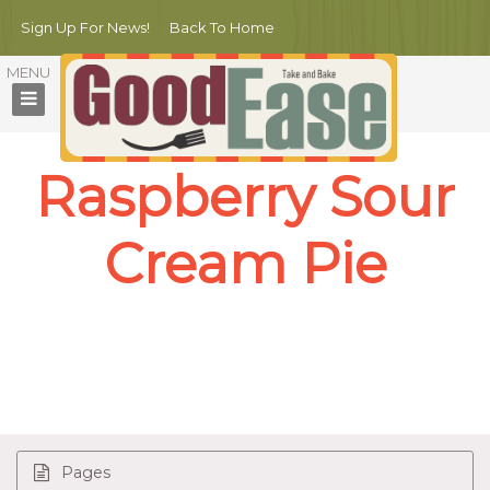
Sign Up For News!
Back To Home
Raspberry Sour
Cream Pie
Author
Rose Kelly
FEB – 29 – 15
Pages