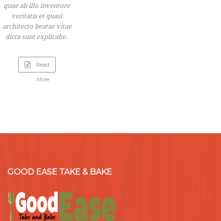
quae ab illo inventore
veritatis et quasi
architecto beatae vitae
dicta sunt explicabo.
Read
“Raspberry
More
Sour
Cream
Pie”
GOOD EASE TAKE & BAKE