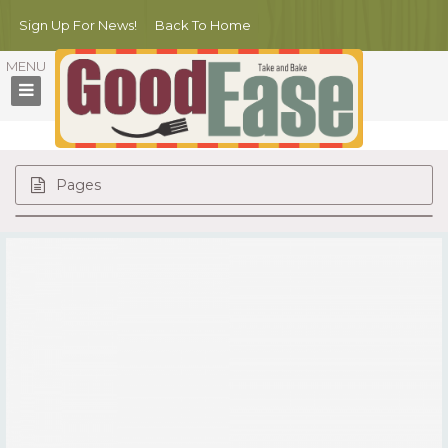
Sign Up For News!
Back To Home
Pages