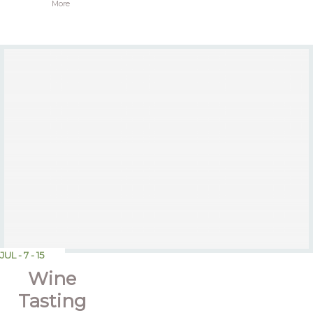
“Baked
More
Tilapia
with
Sun-
dried
Tomato
Parmesan
Crust”
JUL - 7 - 15
Wine
Tasting